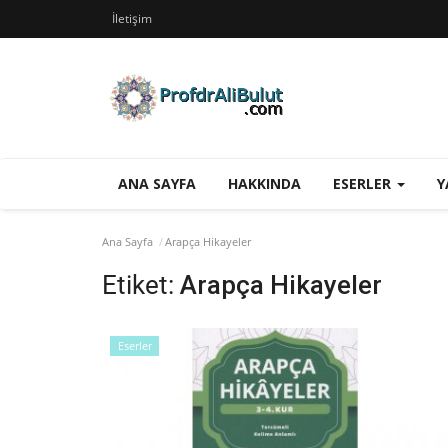
İletişim
ANA SAYFA
HAKKINDA
ESERLER
Y
Ana Sayfa
Arapça Hikayeler
Etiket:
Arapça Hikayeler
Eserler