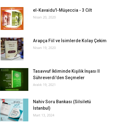
el-Kavaidu'l-Müşeccia - 3 Cilt
Nisan 20, 2020
Arapça Fiil ve İsimlerde Kolay Çekim
Nisan 19, 2020
Tasavvuf İkliminde Kişilik İnşası II
Sühreverdi'den Seçmeler
Aralık 19, 2021
Nahiv Soru Bankası (Silsiletü
İstanbul)
Mart 13, 2024