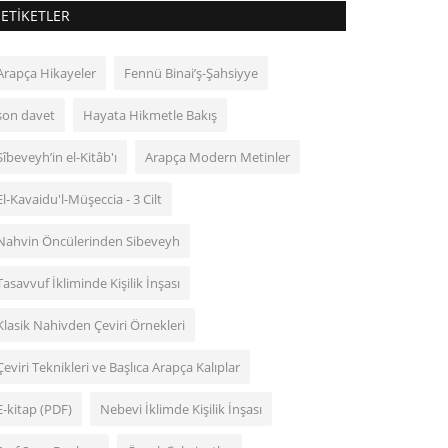
ETIKETLER
Arapça Hikayeler
Fennü Binai’ş-Şahsiyye
son davet
Hayata Hikmetle Bakış
Sîbeveyh’in el-Kitâb'ı
Arapça Modern Metinler
El-Kavaidu'l-Müşeccia - 3 Cilt
Nahvin Öncülerinden Sibeveyh
Tasavvuf İkliminde Kişilik İnşası
Klasik Nahivden Çeviri Örnekleri
Çeviri Teknikleri ve Başlıca Arapça Kalıplar
E-kitap (PDF)
Nebevi İklimde Kişilik İnşası