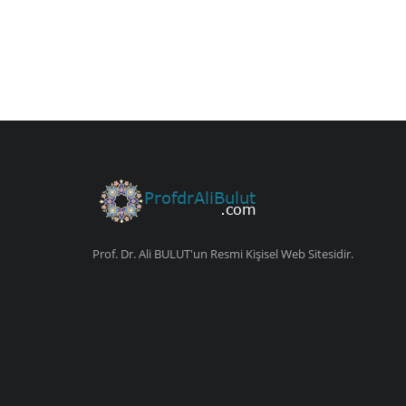
Prof. Dr. Ali BULUT'un Resmi Kişisel Web Sitesidir.