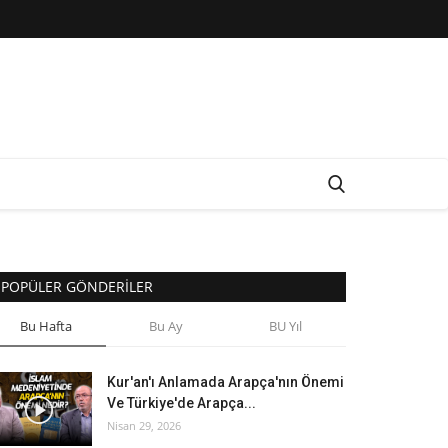
POPÜLER GÖNDERILER
Bu Hafta
Bu Ay
BU Yıl
Kur'an'ı Anlamada Arapça'nın Önemi
Ve Türkiye'de Arapça...
Nisan 29, 2026