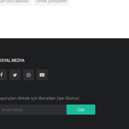
Sarf Soru Bankası
Örnek Şahsiyetler
OSYAL MEDYA
uyuruları Almak için Buradan Üye Olunuz
Üye