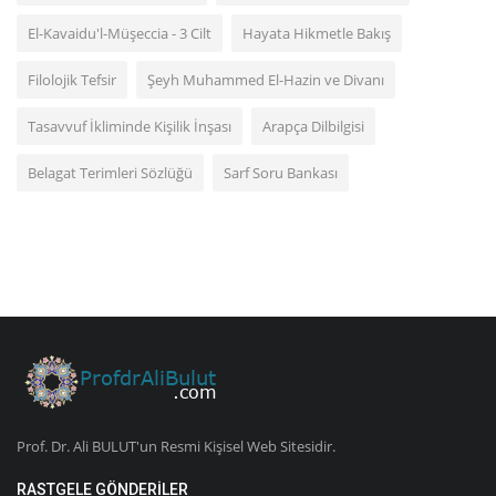
El-Kavaidu'l-Müşeccia - 3 Cilt
Hayata Hikmetle Bakış
Filolojik Tefsir
Şeyh Muhammed El-Hazin ve Divanı
Tasavvuf İkliminde Kişilik İnşası
Arapça Dilbilgisi
Belagat Terimleri Sözlüğü
Sarf Soru Bankası
Prof. Dr. Ali BULUT'un Resmi Kişisel Web Sitesidir.
RASTGELE GÖNDERILER