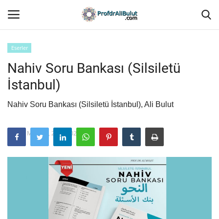
Eserler
Nahiv Soru Bankası (Silsiletü
Ana Sayfa
İstanbul)
İletişim
Nahiv Soru Bankası (Silsiletü İstanbul), Ali Bulut
Hakkında
Mart 13, 2024 - 02:11
Eserler
Yazılar
Medyadan
Galeri