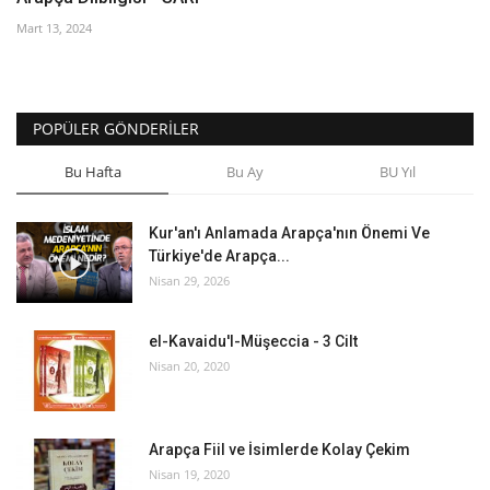
Mart 13, 2024
POPÜLER GÖNDERILER
Bu Hafta
Bu Ay
BU Yıl
Kur'an'ı Anlamada Arapça'nın Önemi Ve
Türkiye'de Arapça...
Nisan 29, 2026
el-Kavaidu'l-Müşeccia - 3 Cilt
Nisan 20, 2020
Arapça Fiil ve İsimlerde Kolay Çekim
Nisan 19, 2020