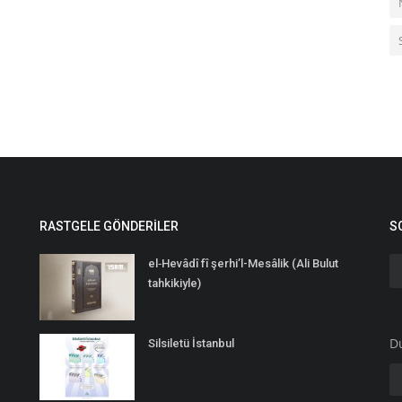
RASTGELE GÖNDERILER
S
el‑Hevâdî fî şerhi’l-Mesâlik (Ali Bulut
tahkikiyle)
D
Silsiletü İstanbul