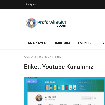
İletişim
ANA SAYFA
HAKKINDA
ESERLER
Y
Ana Sayfa
Youtube Kanalımız
Etiket:
Youtube Kanalımız
Yazılar