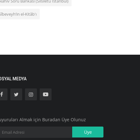
Nahiv Soru Bankası (Silsiletü İstanbul)
Sîbeveyh’in el-Kitâb'ı
OSYAL MEDYA
uyuruları Almak için Buradan Üye Olunuz
Üye