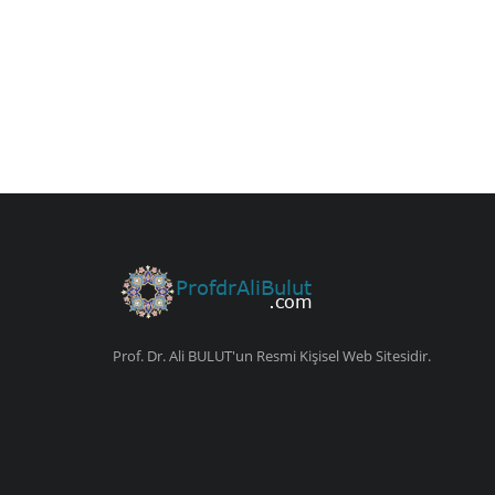
Prof. Dr. Ali BULUT'un Resmi Kişisel Web Sitesidir.