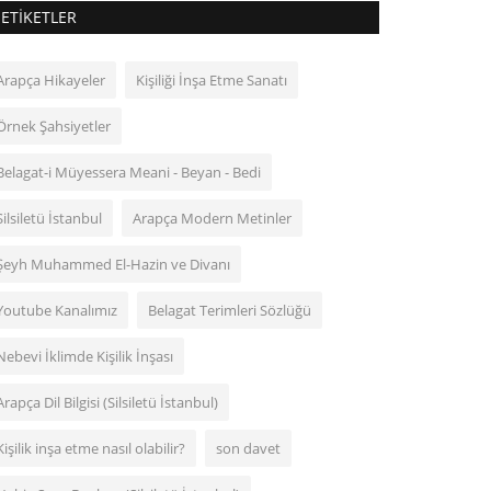
ETIKETLER
Arapça Hikayeler
Kişiliği İnşa Etme Sanatı
Örnek Şahsiyetler
Belagat-i Müyessera Meani - Beyan - Bedi
Silsiletü İstanbul
Arapça Modern Metinler
Şeyh Muhammed El-Hazin ve Divanı
Youtube Kanalımız
Belagat Terimleri Sözlüğü
Nebevi İklimde Kişilik İnşası
Arapça Dil Bilgisi (Silsiletü İstanbul)
Kişilik inşa etme nasıl olabilir?
son davet