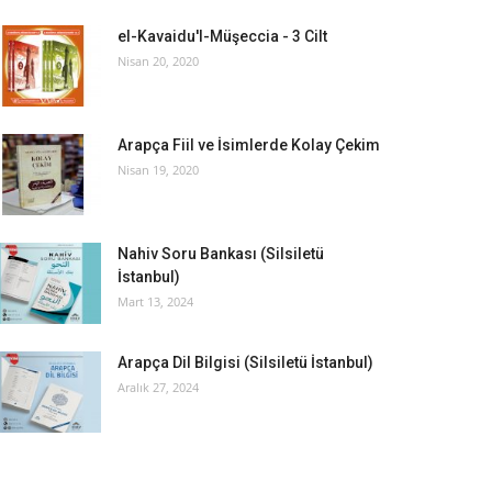
el-Kavaidu'l-Müşeccia - 3 Cilt
Nisan 20, 2020
Arapça Fiil ve İsimlerde Kolay Çekim
Nisan 19, 2020
Nahiv Soru Bankası (Silsiletü
İstanbul)
Mart 13, 2024
Arapça Dil Bilgisi (Silsiletü İstanbul)
Aralık 27, 2024