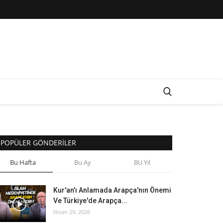
POPÜLER GÖNDERILER
Bu Hafta
Bu Ay
BU Yıl
Kur'an'ı Anlamada Arapça'nın Önemi
Ve Türkiye'de Arapça...
Nisan 29, 2026