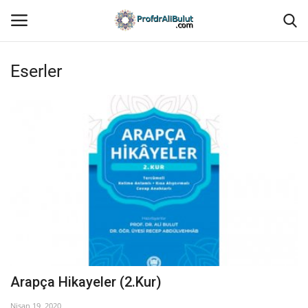
Eserler
Ana Sayfa
İletişim
Hakkında
Eserler
Yazılar
Medyadan
Arapça Hikayeler (2.Kur)
Galeri
Nisan 19, 2020