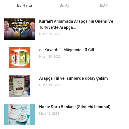
Bu Hafta
Bu Ay
BU Yıl
Kur'an'ı Anlamada Arapça'nın Önemi Ve
Türkiye'de Arapça...
Nisan 29, 2026
el-Kavaidu'l-Müşeccia - 3 Cilt
Nisan 20, 2020
Arapça Fiil ve İsimlerde Kolay Çekim
Nisan 19, 2020
Nahiv Soru Bankası (Silsiletü İstanbul)
Mart 13, 2024