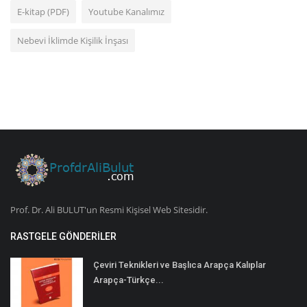
E-kitap (PDF)
Youtube Kanalımız
Nebevi İklimde Kişilik İnşası
Prof. Dr. Ali BULUT'un Resmi Kişisel Web Sitesidir.
RASTGELE GÖNDERILER
Çeviri Teknikleri ve Başlıca Arapça Kalıplar
Arapça-Türkçe...