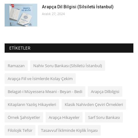
Arapça Dil Bilgisi (Silsiletü İstanbul)
Aralık 27, 2024
ETIKETLER
Ramazan
Nahiv Soru Bankası (Silsiletü İstanbul)
Arapça Fiil ve İsimlerde Kolay Çekim
Belagat-i Müyessera Meani - Beyan - Bedi
Arapça Dilbilgisi
Kitapların Yazılış Hikayeleri
Klasik Nahivden Çeviri Örnekleri
Örnek Şahsiyetler
Arapça Hikayeler
Sarf Soru Bankası
Filolojik Tefsir
Tasavvuf İkliminde Kişilik İnşası