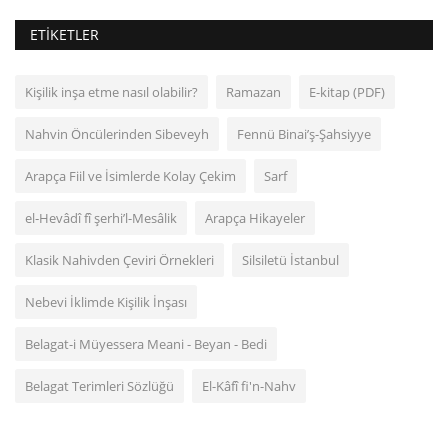
ETIKETLER
Kişilik inşa etme nasıl olabilir?
Ramazan
E-kitap (PDF)
Nahvin Öncülerinden Sibeveyh
Fennü Binai’ş-Şahsiyye
Arapça Fiil ve İsimlerde Kolay Çekim
Sarf
el‑Hevâdî fî şerhi’l-Mesâlik
Arapça Hikayeler
Klasik Nahivden Çeviri Örnekleri
Silsiletü İstanbul
Nebevi İklimde Kişilik İnşası
Belagat-i Müyessera Meani - Beyan - Bedi
Belagat Terimleri Sözlüğü
El-Kâfî fi'n-Nahv