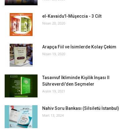
el-Kavaidu'l-Müşeccia - 3 Cilt
Nisan 20, 2020
Arapça Fiil ve İsimlerde Kolay Çekim
Nisan 19, 2020
Tasavvuf İkliminde Kişilik İnşası II
Sühreverdi'den Seçmeler
Aralık 19, 2021
Nahiv Soru Bankası (Silsiletü İstanbul)
Mart 13, 2024