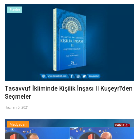
Eserler
Tasavvuf İkliminde Kişilik İnşası II Kuşeyrî'den
Seçmeler
Haziran 5, 2021
Medyadan