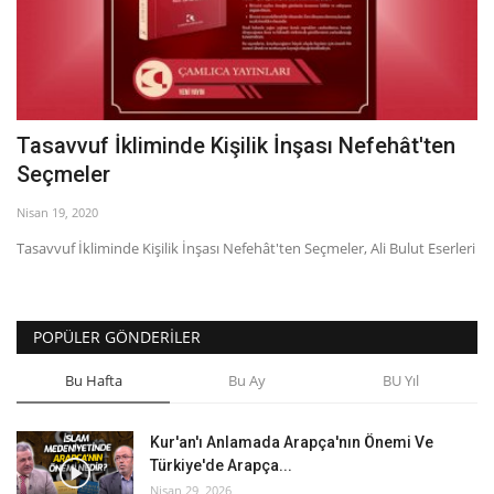
Tasavvuf İkliminde Kişilik İnşası Nefehât'ten
Seçmeler
Nisan 19, 2020
Tasavvuf İkliminde Kişilik İnşası Nefehât'ten Seçmeler, Ali Bulut Eserleri
POPÜLER GÖNDERILER
Bu Hafta
Bu Ay
BU Yıl
Kur'an'ı Anlamada Arapça'nın Önemi Ve
Türkiye'de Arapça...
Nisan 29, 2026