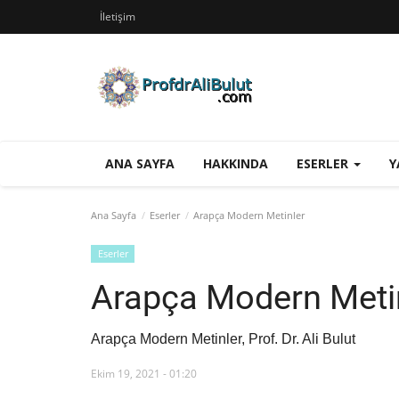
İletişim
ANA SAYFA
HAKKINDA
ESERLER
Y
Ana Sayfa
Eserler
Arapça Modern Metinler
Eserler
Arapça Modern Meti
Arapça Modern Metinler, Prof. Dr. Ali Bulut
Ekim 19, 2021 - 01:20