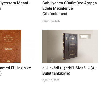
üyessera Meani -
Cahiliyeden Günümüze Arapça
i
Edebi Metinler ve
Çözümlemesi
Nisan 19, 2020
med El-Hazin ve
el‑Hevâdî fî şerhi’l-Mesâlik (Ali
i)
Bulut tahkikiyle)
Eylül 18, 2022