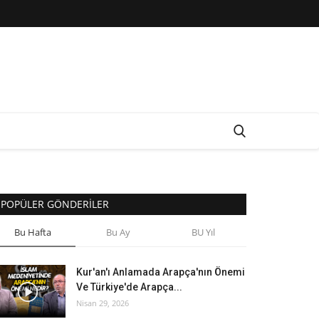
POPÜLER GÖNDERILER
Bu Hafta
Bu Ay
BU Yıl
Kur'an'ı Anlamada Arapça'nın Önemi
Ve Türkiye'de Arapça...
Nisan 29, 2026