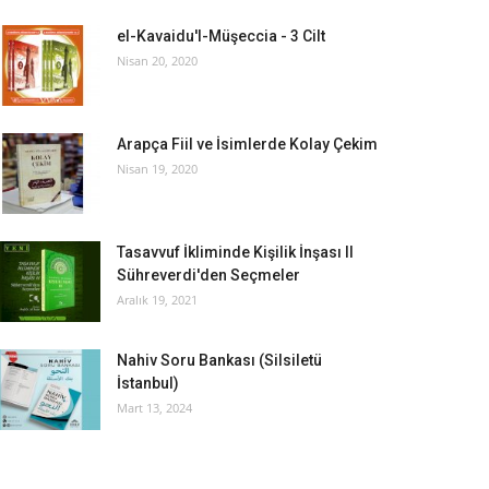
el-Kavaidu'l-Müşeccia - 3 Cilt
Nisan 20, 2020
Arapça Fiil ve İsimlerde Kolay Çekim
Nisan 19, 2020
Tasavvuf İkliminde Kişilik İnşası II
Sühreverdi'den Seçmeler
Aralık 19, 2021
Nahiv Soru Bankası (Silsiletü
İstanbul)
Mart 13, 2024