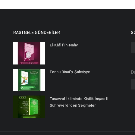
RASTGELE GÖNDERILER
S
El-Kâfî fi'n-Nahv
D
Fennü Binai’ş-Şahsiyye
Tasavvuf İkliminde Kişilik İnşası II
Sühreverdi'den Seçmeler