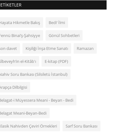
ETIKETLER
Hayata Hikmetle Bakış
Bedi‘ İlmi
Fennü Binai’ş-Şahsiyye
Gönül Sohbetleri
son davet
Kişiliği İnşa Etme Sanatı
Ramazan
Sîbeveyh’in el-Kitâb'ı
E-kitap (PDF)
Nahiv Soru Bankası (Silsiletü İstanbul)
Arapça Dilbilgisi
Belagat-i Müyessera Meani - Beyan - Bedi
Belagat Meani-Beyan-Bedi
Klasik Nahivden Çeviri Örnekleri
Sarf Soru Bankası